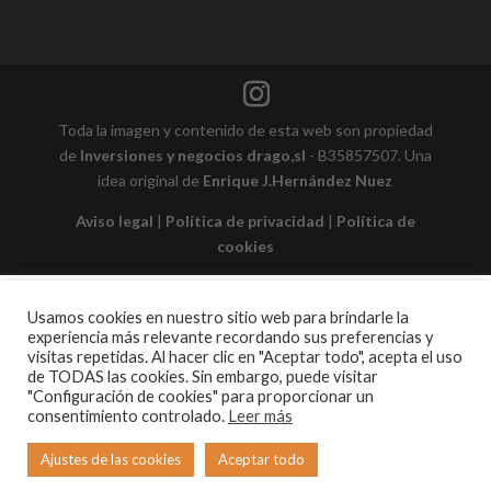
Toda la imagen y contenido de esta web son propiedad
de
Inversiones y negocios drago,sl
- B35857507. Una
idea original de
Enrique J.Hernández Nuez
Aviso legal
|
Política de privacidad
|
Política de
cookies
Usamos cookies en nuestro sitio web para brindarle la
experiencia más relevante recordando sus preferencias y
visitas repetidas. Al hacer clic en "Aceptar todo", acepta el uso
de TODAS las cookies. Sin embargo, puede visitar
"Configuración de cookies" para proporcionar un
consentimiento controlado.
Leer más
Ajustes de las cookies
Aceptar todo