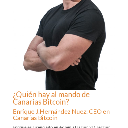
¿Quién hay al mando de
Canarias Bitcoin?
Enrique J.Hernández Nuez: CEO en
Canarias Bitcoin
Enrique es
Licenciado en Administración y Dirección