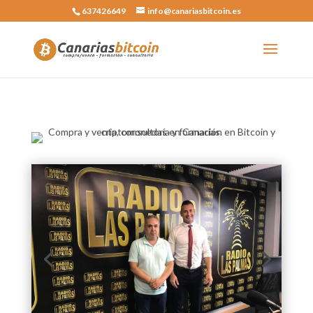
637426649
info@canariasbitcoin.es