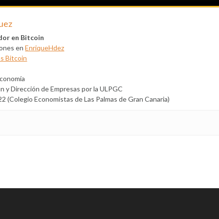
uez
dor en Bitcoin
siones en
EnriqueHdez
s Bitcoin
economía
ón y Dirección de Empresas por la ULPGC
2 (Colegio Economistas de Las Palmas de Gran Canaria)