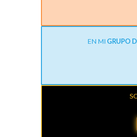
EN MI
GRUPO D
S