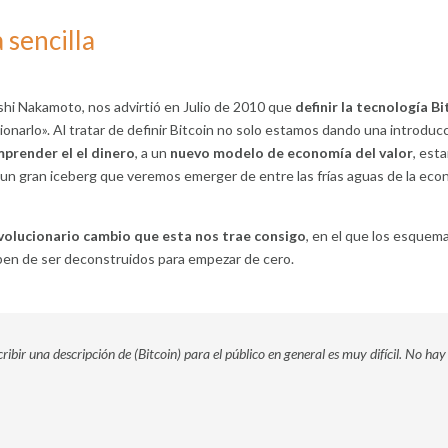
a sencilla
oshi Nakamoto, nos advirtió en Julio de 2010 que
definir la tecnología Bi
cionarlo». Al tratar de definir Bitcoin no solo estamos dando una introdu
prender el el dinero
, a un
nuevo modelo de economía del valor
, est
un gran iceberg que veremos emerger de entre las frías aguas de la eco
volucionario cambio que esta nos trae consigo
, en el que los esquem
eben de ser deconstruidos para empezar de cero.
cribir una descripción de (Bitcoin) para el público en general es muy difícil. No ha