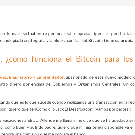
r en formato virtual entre personas y/o empresas (peer to peer) total
cnología, la criptografía y la blockchain. La
red Bitcoin tiene su propi
 ¿cómo funciona el Bitcoin para los 
Nuez, Empresario y Emprendedor
, apasionado de este nuevo modelo de
stro dinero por encima de Gobiernos y Organismos Centrales. Un con
icando qué es lo que sucede cuando realizamos una transacción en la red 
tcoin, quiero que tenComo dijo Jack El Destripador: “Vamos por partes”:
 de vacaciones a EEUU. Allende me llama y me dice que se ha quedado sin
Yo, como buen y sufrido padre, quiero que mi hija tenga disponible ya el 
s tendrá una comisión que me cobrará el banco.