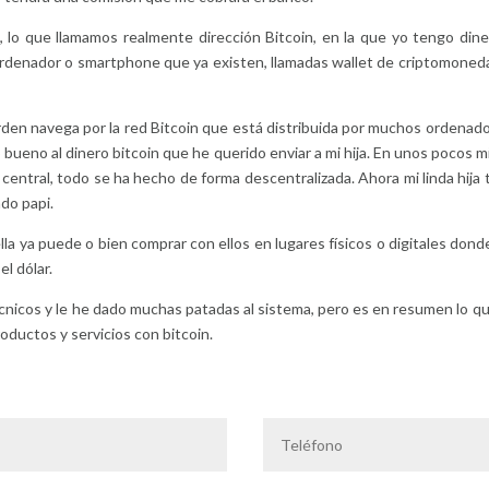
, lo que llamamos realmente dirección Bitcoin, en la que yo tengo dine
ordenador o smartphone que ya existen, llamadas wallet de criptomoneda (
orden navega por la red Bitcoin que está distribuida por muchos ordenad
bueno al dinero bitcoin que he querido enviar a mi hija. En unos pocos m
ntral, todo se ha hecho de forma descentralizada. Ahora mi linda hija ti
do papi.
ella ya puede o bien comprar con ellos en lugares físicos o digitales don
el dólar.
icos y le he dado muchas patadas al sistema, pero es en resumen lo que
oductos y servicios con bitcoin.
?