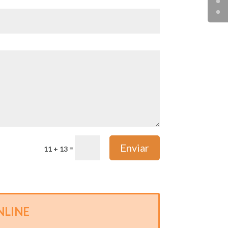
Enviar
=
11 + 13
NLINE