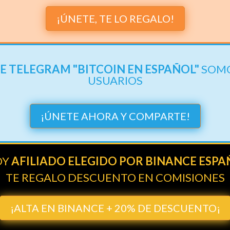
¡ÚNETE, TE LO REGALO!
E TELEGRAM "BITCOIN EN ESPAÑOL"
SOMO
USUARIOS
¡ÚNETE AHORA Y COMPARTE!
OY
AFILIADO ELEGIDO POR BINANCE ESPA
TE REGALO DESCUENTO EN COMISIONES
¡ALTA EN BINANCE + 20% DE DESCUENTO¡