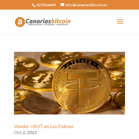
637426649
info@canariasbitcoin.es
Vender USDT en Las Palmas
Oct 2, 2022