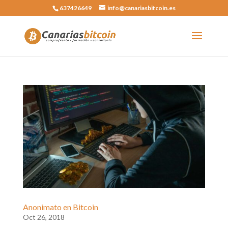
637426649
info@canariasbitcoin.es
Anonimato en Bitcoin
Oct 26, 2018